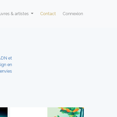
vres & artistes
Contact
Connexion
ADN et
sign en
envies