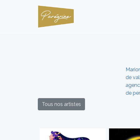
Mario
de val
agenc
de per
Tous nos artistes