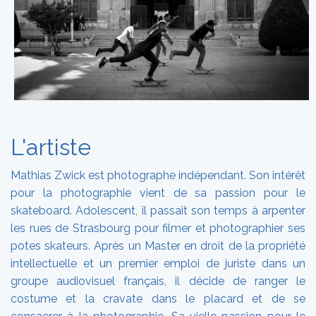
L'artiste
Mathias Zwick est photographe indépendant. Son intérêt
pour la photographie vient de sa passion pour le
skateboard. Adolescent, il passait son temps à arpenter
les rues de Strasbourg pour filmer et photographier ses
potes skateurs. Après un Master en droit de la propriété
intellectuelle et un premier emploi de juriste dans un
groupe audiovisuel français, il décide de ranger le
costume et la cravate dans le placard et de se