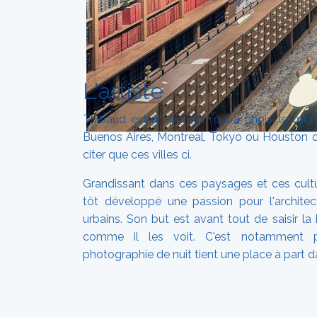
L'artiste
Thibaud est un parisien qui a choisi le mo
Buenos Aires, Montreal, Tokyo ou Houston o
citer que ces villes ci.
Grandissant dans ces paysages et ces culture
tôt développé une passion pour l'architec
urbains. Son but est avant tout de saisir la 
comme il les voit. C'est notamment p
photographie de nuit tient une place à part da