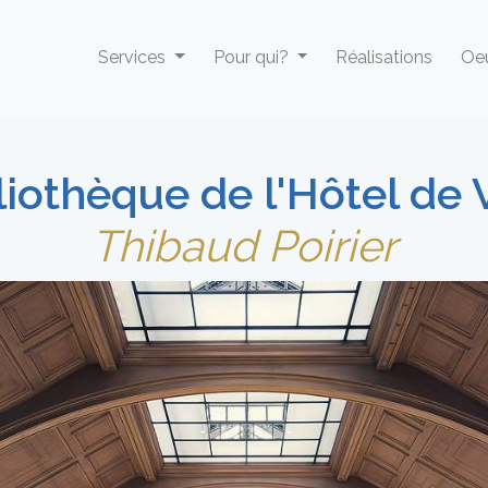
Services
Pour qui?
Réalisations
Oeu
liothèque de l'Hôtel de V
Thibaud Poirier