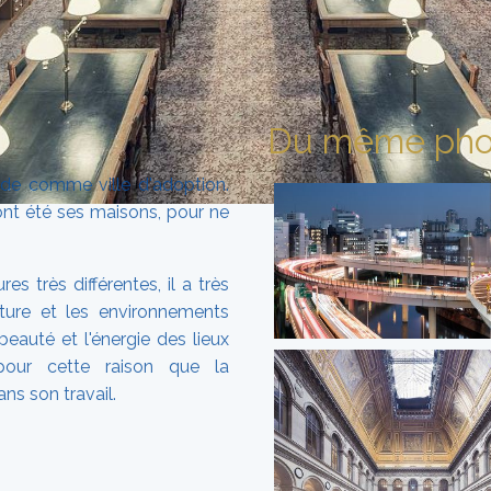
Du même pho
nde comme ville d'adoption.
nt été ses maisons, pour ne
s très différentes, il a très
ture et les environnements
beauté et l'énergie des lieux
our cette raison que la
ns son travail.