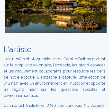
L'artiste
Les intérêts photographiques de Camille Delbos portent
sur la simplicité volontaire, l'écologie, les grand espaces
et les mouvement collaboratifs pour résoudre les défis
de notre époque. Il s'attache à capturer l'interaction de
l'humain avec un environnement en mutation et apporte
un regard neuf sur les questions sociales et
environnementales.
Camille est finaliste en 2016 aux concours ND Awards,