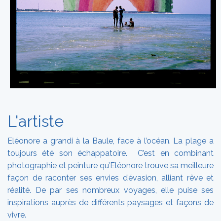
L'artiste
Eléonore a grandi à la Baule, face à l’océan. La plage a
toujours été son échappatoire. C’est en combinant
photographie et peinture qu’Eléonore trouve sa meilleure
façon de raconter ses envies d’évasion, alliant rêve et
réalité. De par ses nombreux voyages, elle puise ses
inspirations auprès de différents paysages et façons de
vivre.