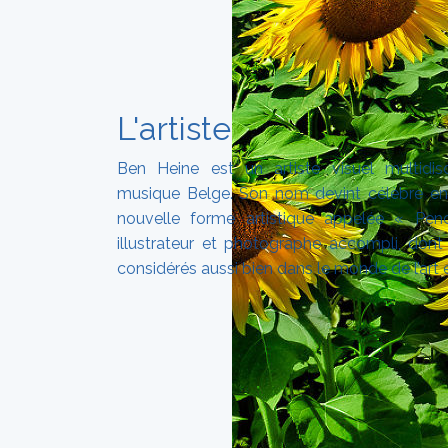
L'artiste
Ben Heine est un artiste visuel multidisc
musique Belge. Son nom devint célèbre en 
nouvelle forme artistique appelée « Pen
illustrateur et photographe accompli, don
considérés aussi bien dans le monde de l’art 