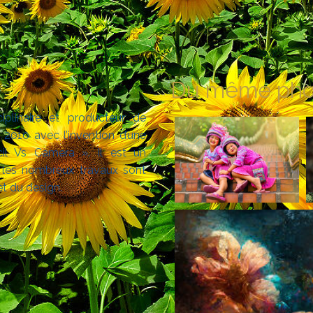
Du même pho
iplinaire et producteur de
2010 avec l’invention d’une
cil Vs Camera ». Il est un
t les nombreux travaux sont
et du design.