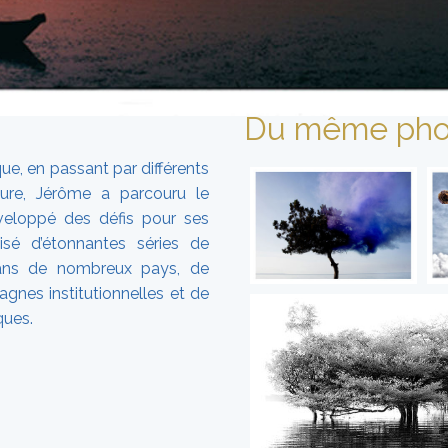
Du même pho
que, en passant par différents
ture, Jérôme a parcouru le
eloppé des défis pour ses
isé d’étonnantes séries de
ans de nombreux pays, de
nes institutionnelles et de
ques.