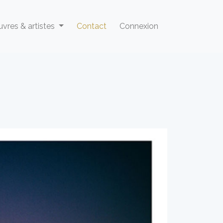
vres & artistes
Contact
Connexion