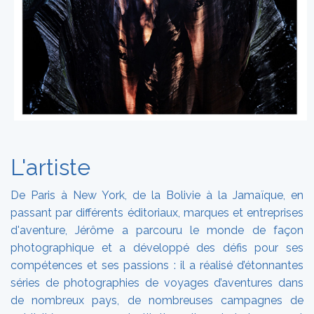
L'artiste
De Paris à New York, de la Bolivie à la Jamaïque, en
passant par différents éditoriaux, marques et entreprises
d'aventure, Jérôme a parcouru le monde de façon
photographique et a développé des défis pour ses
compétences et ses passions : il a réalisé d’étonnantes
séries de photographies de voyages d’aventures dans
de nombreux pays, de nombreuses campagnes de