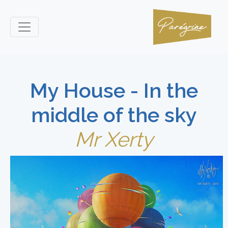
My House - In the
middle of the sky
Mr Xerty