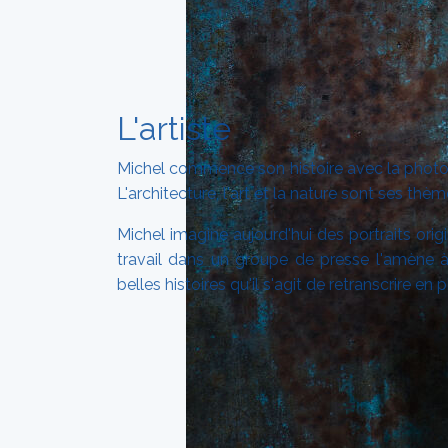
L'artiste
Michel commence son histoire avec la photogr
L'architecture, l'art et la nature sont ses thè
Michel imagine aujourd'hui des portraits orig
travail dans un groupe de presse l'amène à
belles histoires qu'il s'agit de retranscrire en 