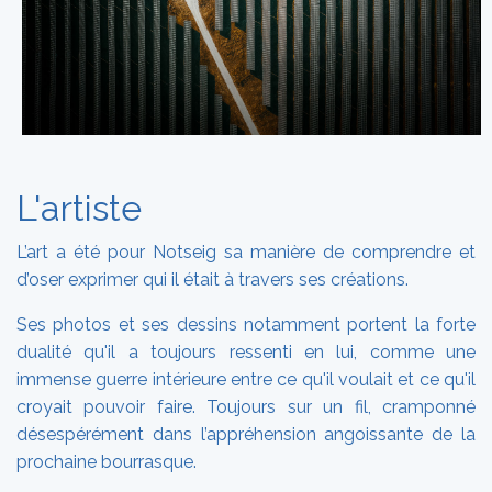
L'artiste
L’art a été pour Notseig sa manière de comprendre et
d’oser exprimer qui il était à travers ses créations.
Ses photos et ses dessins notamment portent la forte
dualité qu'il a toujours ressenti en lui, comme une
immense guerre intérieure entre ce qu'il voulait et ce qu'il
croyait pouvoir faire. Toujours sur un fil, cramponné
désespérément dans l’appréhension angoissante de la
prochaine bourrasque.