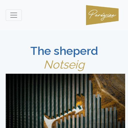
The sheperd
Notseig