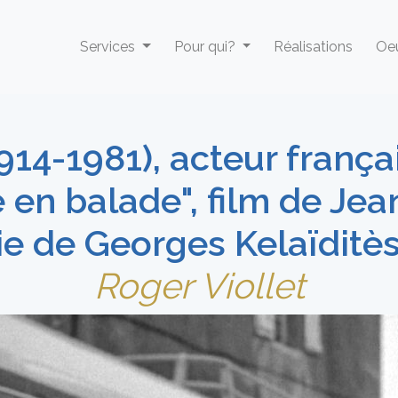
Services
Pour qui?
Réalisations
Oeu
914-1981), acteur françai
n balade", film de Jean
e de Georges Kelaïditès
Roger Viollet