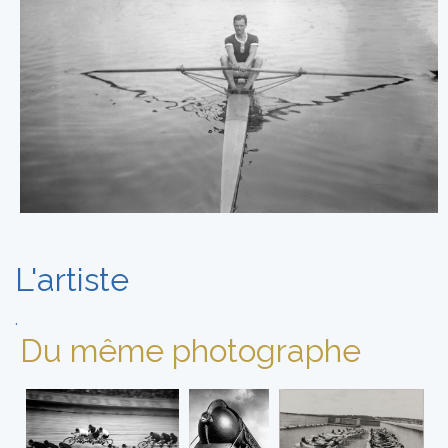
L'artiste
.
Du même photographe