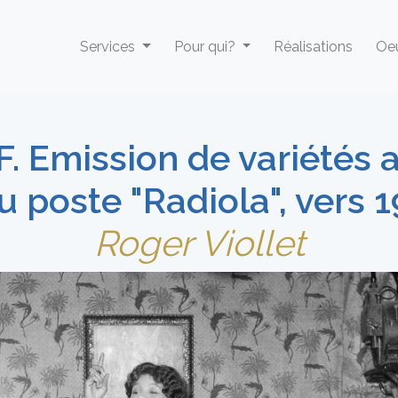
Services
Pour qui?
Réalisations
Oeu
.F. Emission de variétés 
au poste "Radiola", vers 
Roger Viollet