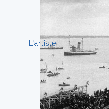
L'artiste
.