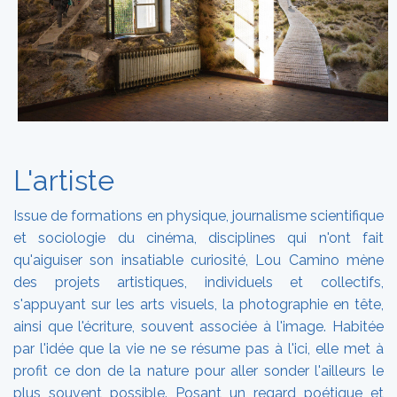
L'artiste
Issue de formations en physique, journalisme scientifique
et sociologie du cinéma, disciplines qui n'ont fait
qu'aiguiser son insatiable curiosité, Lou Camino mène
des projets artistiques, individuels et collectifs,
s'appuyant sur les arts visuels, la photographie en tête,
ainsi que l'écriture, souvent associée à l'image. Habitée
par l'idée que la vie ne se résume pas à l'ici, elle met à
profit ce don de la nature pour aller sonder l'ailleurs le
plus souvent possible. Posant un regard poétique et