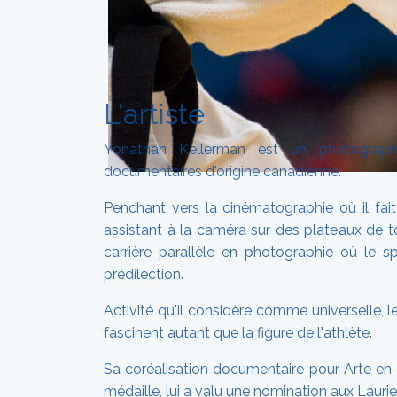
L'artiste
Yonathan Kellerman est un photographe
documentaires d'origine canadienne.
Penchant vers la cinématographie où il fa
assistant à la caméra sur des plateaux de to
carrière parallèle en photographie où le s
prédilection.
Activité qu'il considère comme universelle, l
fascinent autant que la figure de l'athlète.
Sa coréalisation documentaire pour Arte en 2
médaille, lui a valu une nomination aux Laurier