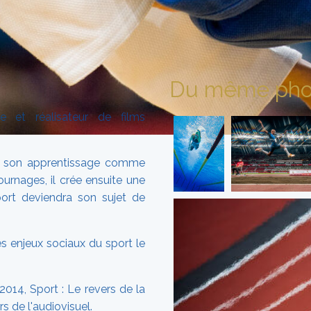
Du même pho
 et réalisateur de films
it son apprentissage comme
urnages, il crée ensuite une
port deviendra son sujet de
es enjeux sociaux du sport le
014, Sport : Le revers de la
s de l'audiovisuel.