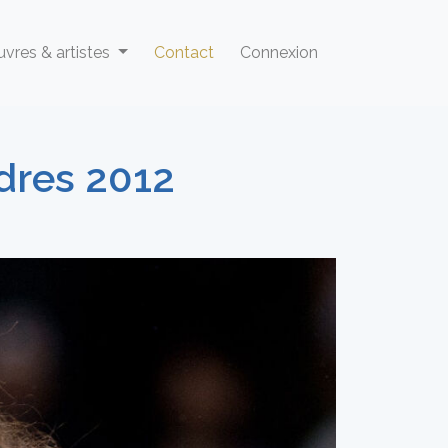
vres & artistes
Contact
Connexion
dres 2012