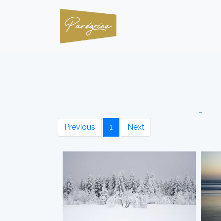
_
Previous
1
Next