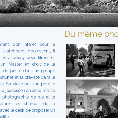
Du même pho
ant. Son intérêt pour la
skateboard. Adolescent, il
 Strasbourg pour filmer et
 un Master en droit de la
oi de juriste dans un groupe
costume et la cravate dans le
e. Sa vielle passion pour le
 la jeunesse iranienne réalisé
 photographie de rue et le
explorer les champs de la
avec le désir de proposer un
alité.