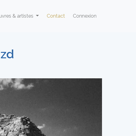
vres & artistes
Contact
Connexion
azd