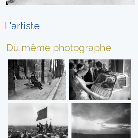
L'artiste
.
Du même photographe