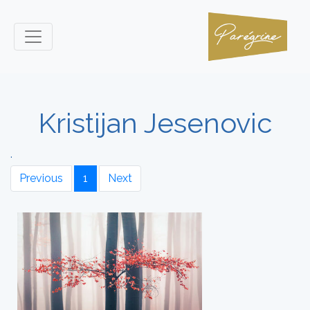
Kristijan Jesenovic
.
Previous
1
Next