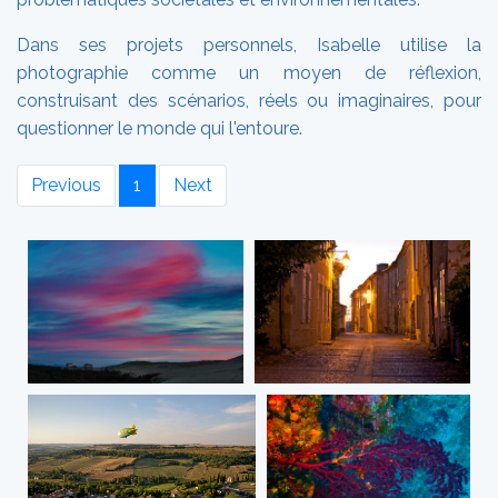
Dans ses projets personnels, Isabelle utilise la
photographie comme un moyen de réflexion,
construisant des scénarios, réels ou imaginaires, pour
questionner le monde qui l'entoure.
Previous
1
Next