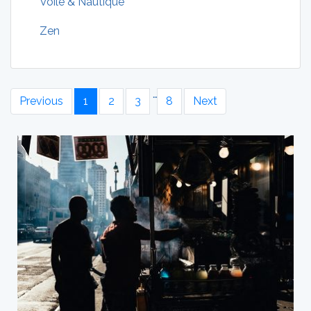
Voile & Nautique
Zen
…
Previous
1
2
3
8
Next